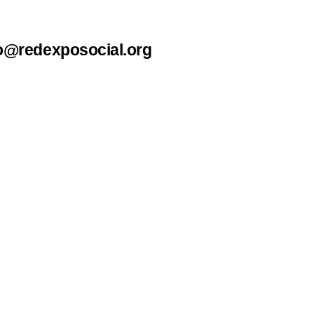
o@redexposocial.org