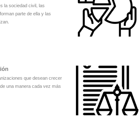
 la sociedad civil, las
orman parte de ella y las
izan.
ción
ganizaciones que desean crecer
jo de una manera cada vez más