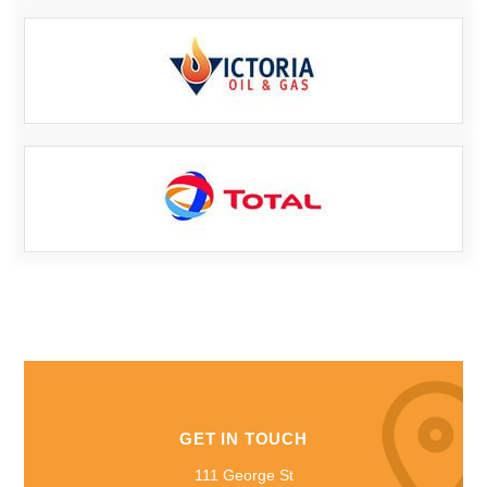
GET IN TOUCH
111 George St