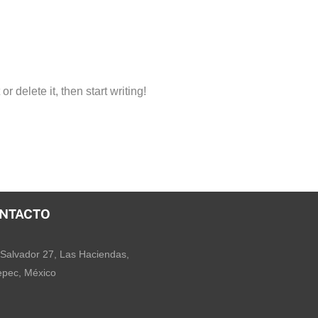
r delete it, then start writing!
NTACTO
Salvador 27, Las Haciendas,
pec, México