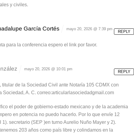
les y civiles.
adalupe García Cortés
mayo 20, 2026 @ 7:39 pm
REPLY
a para la conferencia espero el link por favor.
nzález
mayo 20, 2026 @ 10:01 pm
REPLY
titular de la Sociedad Civil ante Notaría 105 CDMX con
 la Sociedad, A. C. correo:articularlasociedadgmail.com
ico el poder de gobierno-estado mexicano y de la academia
empero en potencia no puedo hacerlo. Por lo que envíe 12
l 1). secretario (SEP )en turno Aurelio Nuño Mayer y 2).
, tenemos 203 años como país libre y colindamos en la