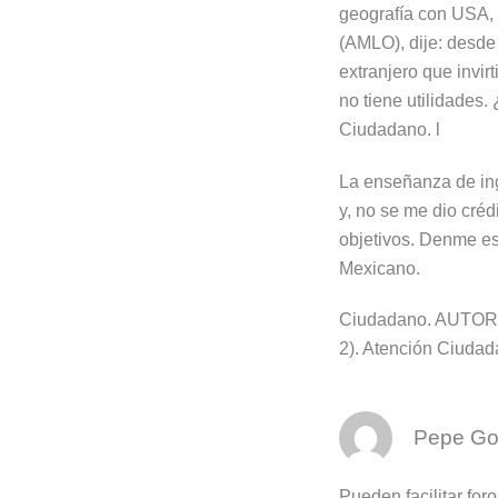
geografía con USA, 
(AMLO), dije: desde
extranjero que invir
no tiene utilidades
Ciudadano. l
La enseñanza de ing
y, no se me dio créd
objetivos. Denme e
Mexicano.
Ciudadano. AUTORIZO,
2). Atención Ciudad
Pepe Go
Pueden facilitar for