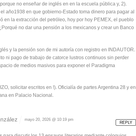
porque no enseñar de inglés en en la escuela pública y, 2).
 el año1938 en que gobierno-Estado toma dinero para pagar al
tió en la extracción del petróleo, hoy por hoy PEMEX, el pueblo
. ¿Porqué no dar una pensión a los mexicanos y crear un Banco
lés y la pensión son de mi autoría con registro en INDAUTOR.
ito ni pago de trabajo de catorce lustros continuos sin perder
spacio de medios masivos para exponer el Paradigma
 solicitar escritos en !). Oficialía de partes Argentina 28 y en
ana en Palacio Nacional.
nzález
mayo 20, 2026 @ 10:19 pm
REPLY
os para discutir los 13 ensayos literarios mediante coloquios,