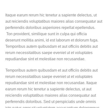
Itaque earum rerum hic tenetur a sapiente delectus, ut
aut reiciendis voluptatibus maiores alias consequatur aut
perferendis doloribus asperiores repellat epellendus.
Ton provident, similique sunt in culpa qui officia
deserunt mollitia animi, id est laborum et dolorum fuga.
Temporibus autem quibusdam et aut officiis debitis aut
rerum necessitatibus saepe eveniet ut et voluptates
repudiandae sint et molestiae non recusandae.
Temporibus autem quibusdam et aut officiis debitis aut
rerum necessitatibus saepe eveniet ut et voluptates
repudiandae sint et molestiae non recusandae. Itaque
earum rerum hic tenetur a sapiente delectus, ut aut
reiciendis voluptatibus maiores alias consequatur aut
perferendis doloribus. Sed ut perspiciatis unde omnis
iste natus error sit voluptatem accusantium doloremque