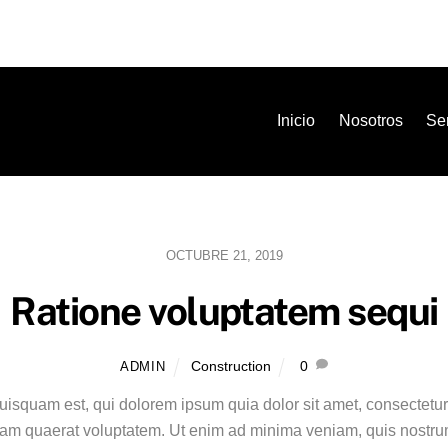
Inicio
Nosotros
Ser
OCTUBRE 21, 2019
Ratione voluptatem sequi
Construction
0
ADMIN
isquam est, qui dolorem ipsum quia dolor sit amet, consectetur
uam quaerat voluptatem. Ut enim ad minima veniam, quis nostrum