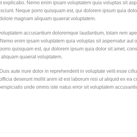
nt explicabo. Nemo enim ipsam voluptatem quia voluptas sit aspe
ciunt. Neque porro quisquam est, qui dolorem ipsum quia dolor s
 dolore magnam aliquam quaerat voluptatem.
t voluptatem accusantium doloremque laudantium, totam rem aperi
. Nemo enim ipsam voluptatem quia voluptas sit aspernatur aut o
porro quisquam est, qui dolorem ipsum quia dolor sit amet, cons
 aliquam quaerat voluptatem.
s aute irure dolor in reprehenderit in voluptate velit esse cillu
 officia deserunt mollit anim id est laborum nisi ut aliquid ex 
t perspiciatis unde omnis iste natus error sit voluptatem accus