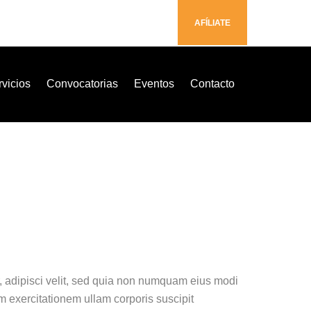
AFÍLIATE
vicios
Convocatorias
Eventos
Contacto
, adipisci velit, sed quia non numquam eius modi
 exercitationem ullam corporis suscipit